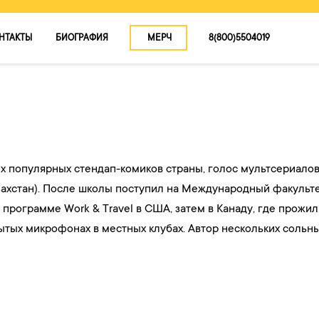
НТАКТЫ
БИОГРАФИЯ
МЕРЧ
8(800)5504019
КОНЦЕРТЫ
О ТУРЕ
КОНТАКТЫ
БИОГРАФИЯ
х популярных стендап-комиков страны, голос мультсериалов
захстан). После школы поступил на Международный факульте
МЕРЧ
 программе Work & Travel в США, затем в Канаду, где прожил
рытых микрофонах в местных клубах. Автор нескольких сольн