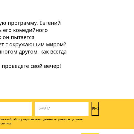
вую программу. Евгений
ь его комедийного
к он пытается
ует с окружающим миром?
многом другом, как всегда
 проведете свой вечер!
асие на обработку персональных данных и принимаю условия
политики