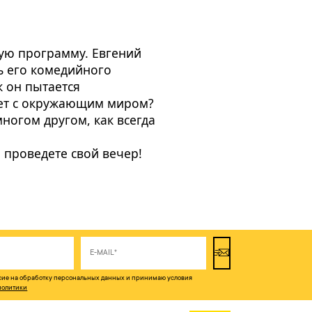
вую программу. Евгений
ь его комедийного
к он пытается
ует с окружающим миром?
многом другом, как всегда
 проведете свой вечер!
асие на обработку персональных данных и принимаю условия
политики