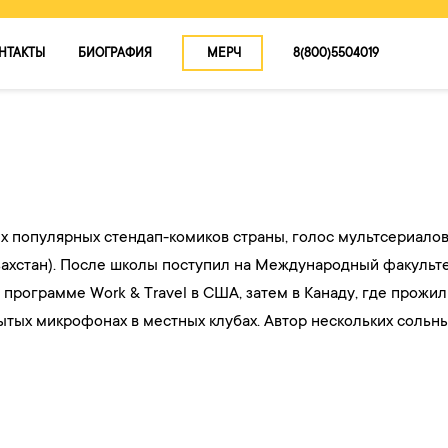
НТАКТЫ
БИОГРАФИЯ
МЕРЧ
8(800)5504019
КОНЦЕРТЫ
О ТУРЕ
КОНТАКТЫ
БИОГРАФИЯ
х популярных стендап-комиков страны, голос мультсериалов
захстан). После школы поступил на Международный факульте
МЕРЧ
 программе Work & Travel в США, затем в Канаду, где прожил
рытых микрофонах в местных клубах. Автор нескольких сольн